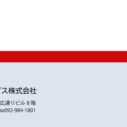
す。また水中についてもソナーボート（音響測深機）など
等による安全性評価、さらには復旧設計までを一連の流