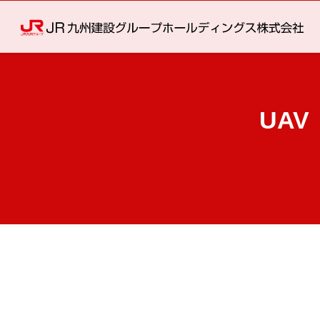
UA
UAV（小型無人航空機）・