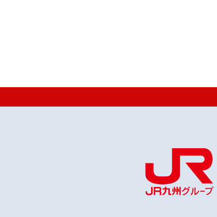
DATA
保有する各種UAV（小型無人航空機：ドローン）
により、河床・構造物根入れ状況を把握し、3D
れで提供します。